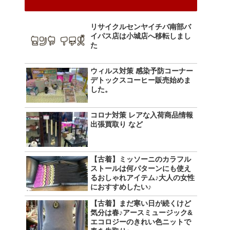
リサイクルセンヤイチバ南部バ
イパス店は小城店へ移転しまし
た
ウィルス対策 感染予防コーナー
デトックスコーヒー販売始めま
した。
コロナ対策 レアな入荷商品情報
出張買取り など
【古着】ミッソーニのカラフル
ストールは何パターンにも使え
るおしゃれアイテム♪大人の女性
におすすめしたい♪
【古着】まだ寒い日が続くけど
気分は春♪アースミュージック&
エコロジーのきれい色ニットで