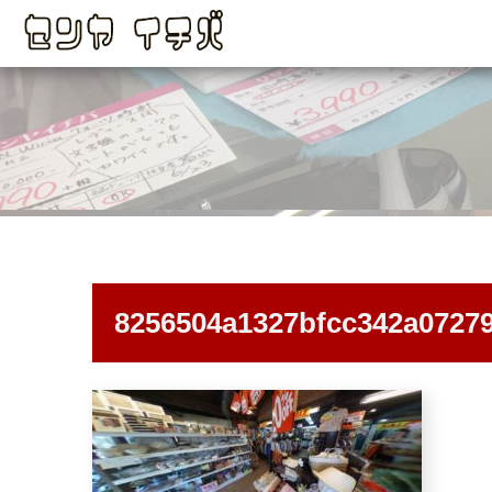
8256504a1327bfcc342a0727