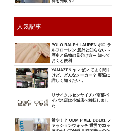
春を先取り♪
人気記事
POLO RALPH LAUREN ポロ ラ
ルフローレン 意外と知らない ～
歴史と偽物の見分け方～ 知って
おくと便利
YAMAZEN ヤマゼン てよく聞く
けど、どんなメーカー？ 実際に
詳しく知りたい 。
リサイクルセンヤイチバ南部バ
イパス店は小城店へ移転しまし
た
希少！？ ODM PIXEL DD101 フ
ァッションウォッチ 世界で23ヶ
国のセレブが愛用 時間表示のな