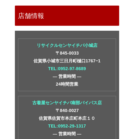
店舗情報
リサイクルセンヤイチバ小城店
〒845-0033
佐賀県小城市三日月町樋口1767−1
TEL:0952-97-8689
― 営業時間 ―
24時間営業
古着屋センヤイチバ南部バイパス店
〒840-0027
佐賀県佐賀市本庄町本庄１０
TEL:0952-29-1317
― 営業時間 ―