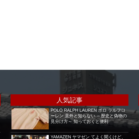
人気記事
POLO RALPH LAUREN ポロ ラルフロ
ーレン 意外と知らない ～歴史と偽物の
見分け方～ 知っておくと便利
YAMAZEN ヤマゼン てよく聞くけど、