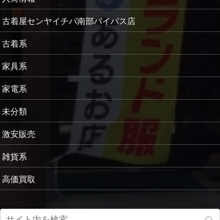
古着屋センヤイチバ南部バイパス店
古着系
家具系
家電系
未分類
激安販売
雑貨系
高価買取