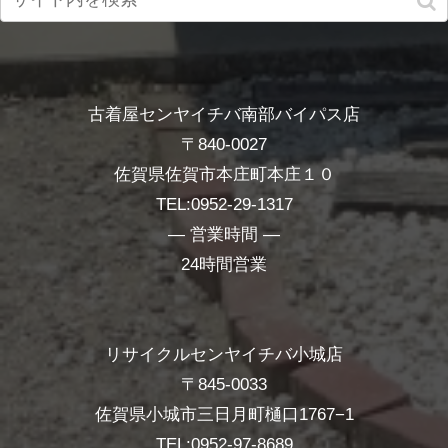
古着屋センヤイチバ南部バイパス店
〒840-0027
佐賀県佐賀市本庄町本庄１０
TEL:0952-29-1317
― 営業時間 ―
24時間営業
リサイクルセンヤイチバ小城店
〒845-0033
佐賀県小城市三日月町樋口1767−1
TEL:0952-97-8689