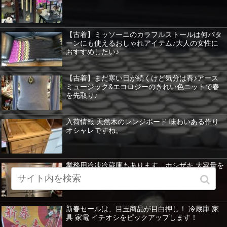
【古着】ミッソーニのカラフルストールは何パタ
ーンにも使えるおしゃれアイテム♪大人の女性に
おすすめしたい♪
【古着】まだ寒い日が続くけど気分は春♪アース
ミュージック&エコロジーのきれい色ニットで春
を先取り♪
入荷情報 天然木のレンジボード 味わいある作り
オシャレですね。
業務用冷凍冷蔵庫もあります。ホシザキ 大容量を
紹介 暖房器具など特価！
新春セールは、目玉商品が目白押し！ 冷蔵庫 家
具 家電 イチオシをピックアップします！