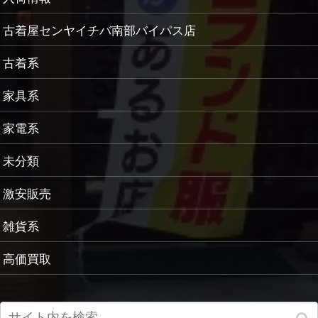
古着屋センヤイチバ南部バイパス店
古着系
家具系
家電系
未分類
激安販売
雑貨系
高価買取