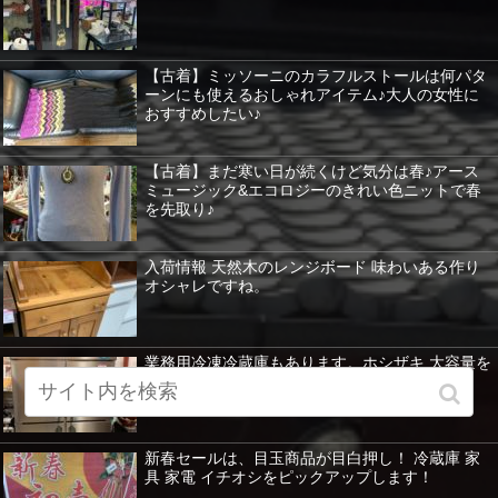
【古着】ミッソーニのカラフルストールは何パタ
ーンにも使えるおしゃれアイテム♪大人の女性に
おすすめしたい♪
【古着】まだ寒い日が続くけど気分は春♪アース
ミュージック&エコロジーのきれい色ニットで春
を先取り♪
入荷情報 天然木のレンジボード 味わいある作り
オシャレですね。
業務用冷凍冷蔵庫もあります。ホシザキ 大容量を
紹介 暖房器具など特価！
新春セールは、目玉商品が目白押し！ 冷蔵庫 家
具 家電 イチオシをピックアップします！