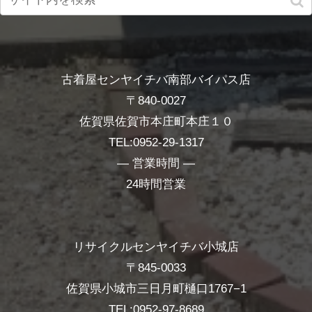
古着屋センヤイチバ南部バイパス店
〒840-0027
佐賀県佐賀市本庄町本庄１０
TEL:0952-29-1317
― 営業時間 ―
24時間営業
リサイクルセンヤイチバ小城店
〒845-0033
佐賀県小城市三日月町樋口1767−1
TEL:0952-97-8689