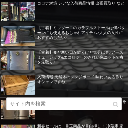
コロナ対策 レアな入荷商品情報 出張買取り など
【古着】ミッソーニのカラフルストールは何パタ
ーンにも使えるおしゃれアイテム♪大人の女性に
おすすめしたい♪
【古着】まだ寒い日が続くけど気分は春♪アース
ミュージック&エコロジーのきれい色ニットで春
を先取り♪
入荷情報 天然木のレンジボード 味わいある作り
オシャレですね。
業務用冷凍冷蔵庫もあります。ホシザキ 大容量を
紹介 暖房器具など特価！
新春セールは、目玉商品が目白押し！ 冷蔵庫 家