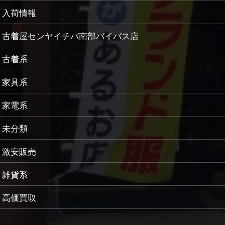
入荷情報
古着屋センヤイチバ南部バイパス店
古着系
家具系
家電系
未分類
激安販売
雑貨系
高価買取