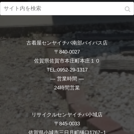
古着屋センヤイチバ南部バイパス店
〒840-0027
佐賀県佐賀市本庄町本庄１０
TEL:0952-29-1317
― 営業時間 ―
24時間営業
リサイクルセンヤイチバ小城店
〒845-0033
佐賀県小城市三日月町樋口1767−1