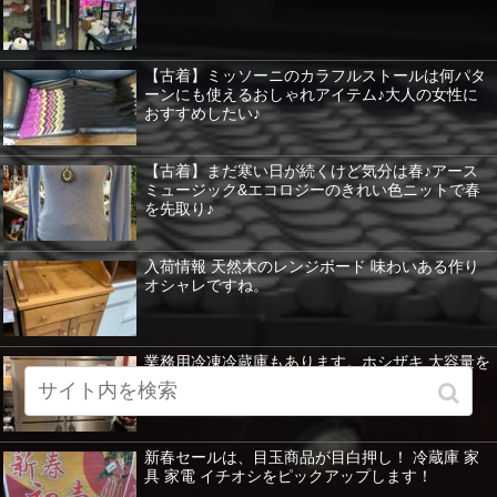
【古着】ミッソーニのカラフルストールは何パタ
ーンにも使えるおしゃれアイテム♪大人の女性に
おすすめしたい♪
【古着】まだ寒い日が続くけど気分は春♪アース
ミュージック&エコロジーのきれい色ニットで春
を先取り♪
入荷情報 天然木のレンジボード 味わいある作り
オシャレですね。
業務用冷凍冷蔵庫もあります。ホシザキ 大容量を
紹介 暖房器具など特価！
新春セールは、目玉商品が目白押し！ 冷蔵庫 家
具 家電 イチオシをピックアップします！