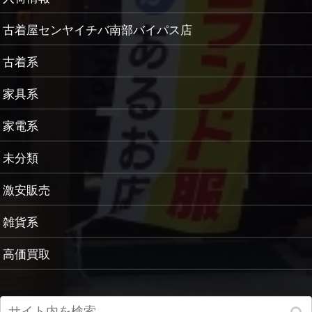
古着屋センヤイチバ南部バイパス店
古着系
家具系
家電系
未分類
激安販売
雑貨系
高価買取