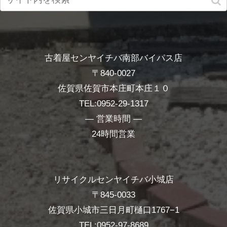
古着屋センヤイチバ南部バイパス店
〒840-0027
佐賀県佐賀市本庄町本庄１０
TEL:0952-29-1317
― 営業時間 ―
24時間営業
リサイクルセンヤイチバ小城店
〒845-0033
佐賀県小城市三日月町樋口1767−1
TEL:0952-97-8689