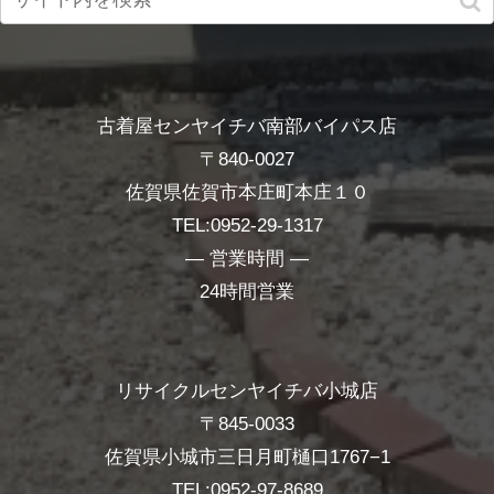
古着屋センヤイチバ南部バイパス店
〒840-0027
佐賀県佐賀市本庄町本庄１０
TEL:0952-29-1317
― 営業時間 ―
24時間営業
リサイクルセンヤイチバ小城店
〒845-0033
佐賀県小城市三日月町樋口1767−1
TEL:0952-97-8689