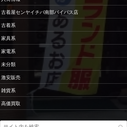
古着屋センヤイチバ南部バイパス店
古着系
家具系
家電系
未分類
激安販売
雑貨系
高価買取