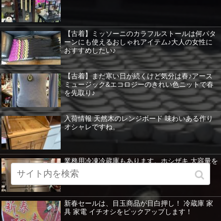
【古着】ミッソーニのカラフルストールは何パタ
ーンにも使えるおしゃれアイテム♪大人の女性に
おすすめしたい♪
【古着】まだ寒い日が続くけど気分は春♪アース
ミュージック&エコロジーのきれい色ニットで春
を先取り♪
入荷情報 天然木のレンジボード 味わいある作り
オシャレですね。
業務用冷凍冷蔵庫もあります。ホシザキ 大容量を
紹介 暖房器具など特価！
新春セールは、目玉商品が目白押し！ 冷蔵庫 家
具 家電 イチオシをピックアップします！