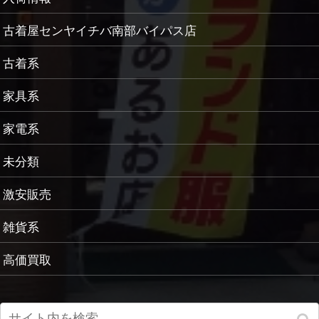
古着屋センヤイチバ南部バイパス店
古着系
家具系
家電系
未分類
激安販売
雑貨系
高価買取