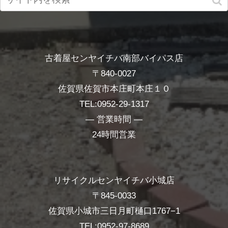
古着屋センヤイチバ南部バイパス店
〒840-0027
佐賀県佐賀市本庄町本庄１０
TEL:0952-29-1317
― 営業時間 ―
24時間営業
リサイクルセンヤイチバ小城店
〒845-0033
佐賀県小城市三日月町樋口1767−1
TEL:0952-97-8689