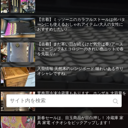
【古着】ミッソーニのカラフルストールは何パタ
ーンにも使えるおしゃれアイテム♪大人の女性に
おすすめしたい♪
【古着】まだ寒い日が続くけど気分は春♪アース
ミュージック&エコロジーのきれい色ニットで春
を先取り♪
入荷情報 天然木のレンジボード 味わいある作り
オシャレですね。
業務用冷凍冷蔵庫もあります。ホシザキ 大容量を
紹介 暖房器具など特価！
新春セールは、目玉商品が目白押し！ 冷蔵庫 家
具 家電 イチオシをピックアップします！