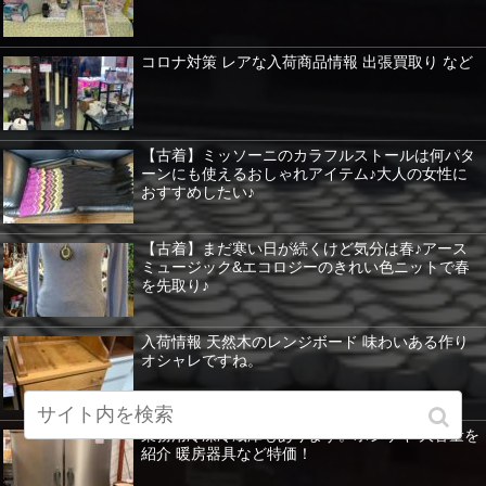
コロナ対策 レアな入荷商品情報 出張買取り など
【古着】ミッソーニのカラフルストールは何パタ
ーンにも使えるおしゃれアイテム♪大人の女性に
おすすめしたい♪
【古着】まだ寒い日が続くけど気分は春♪アース
ミュージック&エコロジーのきれい色ニットで春
を先取り♪
入荷情報 天然木のレンジボード 味わいある作り
オシャレですね。
業務用冷凍冷蔵庫もあります。ホシザキ 大容量を
紹介 暖房器具など特価！