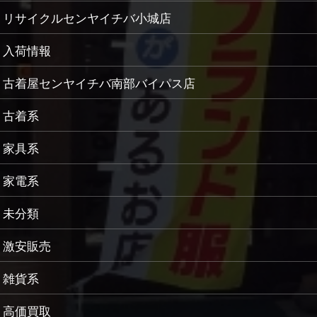
リサイクルセンヤイチバ小城店
入荷情報
古着屋センヤイチバ南部バイパス店
古着系
家具系
家電系
未分類
激安販売
雑貨系
高価買取