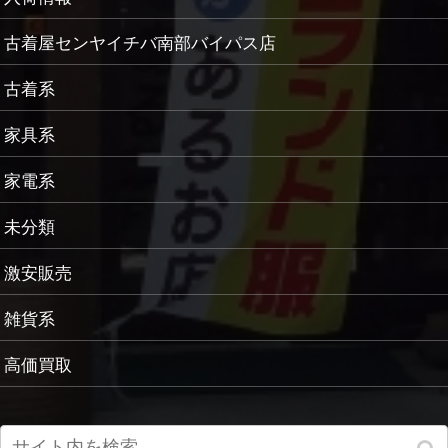
古着屋センヤイチバ南部バイパス店
古着系
家具系
家電系
未分類
激安販売
雑貨系
高価買取