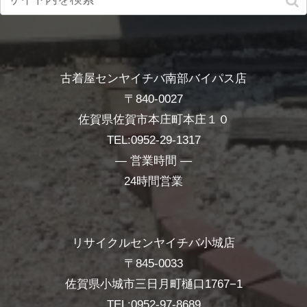
古着屋センヤイチバ南部バイパス店
〒840-0027
佐賀県佐賀市本庄町本庄１０
TEL:0952-29-1317
― 営業時間 ―
24時間営業
リサイクルセンヤイチバ小城店
〒845-0033
佐賀県小城市三日月町樋口1767−1
TEL:0952-97-8689