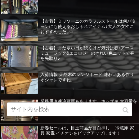
【古着】ミッソーニのカラフルストールは何パタ
ーンにも使えるおしゃれアイテム♪大人の女性に
おすすめしたい♪
【古着】まだ寒い日が続くけど気分は春♪アース
ミュージック&エコロジーのきれい色ニットで春
を先取り♪
入荷情報 天然木のレンジボード 味わいある作り
オシャレですね。
業務用冷凍冷蔵庫もあります。ホシザキ 大容量を
紹介 暖房器具など特価！
新春セールは、目玉商品が目白押し！ 冷蔵庫 家
具 家電 イチオシをピックアップします！