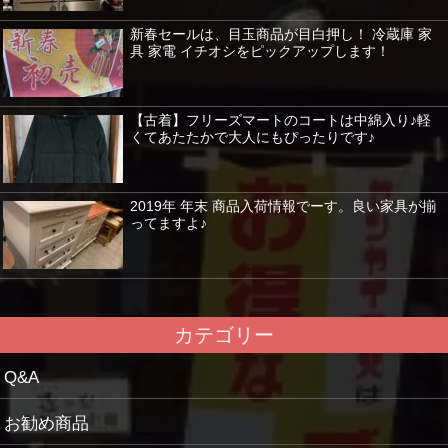
新春セールは、目玉商品が目白押し！ 冷蔵庫 家
具 家電 イチオシをピックアップします！
【古着】フリーズマートのコートは中綿入り♪軽
くてあたたかで大人にもぴったりです♪
2019年 年末 商品入荷情報でーす。良い家具が揃
ってますよ♪
カテゴリー
Q&A
お勧め商品