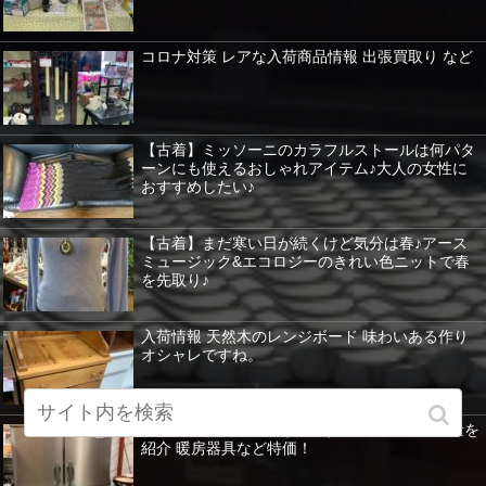
コロナ対策 レアな入荷商品情報 出張買取り など
【古着】ミッソーニのカラフルストールは何パタ
ーンにも使えるおしゃれアイテム♪大人の女性に
おすすめしたい♪
【古着】まだ寒い日が続くけど気分は春♪アース
ミュージック&エコロジーのきれい色ニットで春
を先取り♪
入荷情報 天然木のレンジボード 味わいある作り
オシャレですね。
業務用冷凍冷蔵庫もあります。ホシザキ 大容量を
紹介 暖房器具など特価！