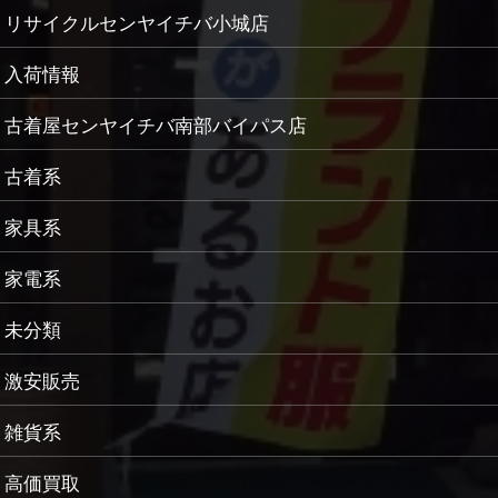
リサイクルセンヤイチバ小城店
入荷情報
古着屋センヤイチバ南部バイパス店
古着系
家具系
家電系
未分類
激安販売
雑貨系
高価買取