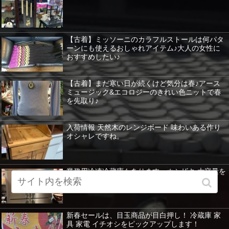
【古着】ミッソーニのカラフルストールは何パタ
ーンにも使えるおしゃれアイテム♪大人の女性に
おすすめしたい♪
【古着】まだ寒い日が続くけど気分は春♪アース
ミュージック&エコロジーのきれい色ニットで春
を先取り♪
入荷情報 天然木のレンジボード 味わいある作り
オシャレですね。
業務用冷凍冷蔵庫もあります。ホシザキ 大容量を
紹介 暖房器具など特価！
新春セールは、目玉商品が目白押し！ 冷蔵庫 家
具 家電 イチオシをピックアップします！