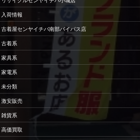
リサイクルセンヤイチバ小城店
入荷情報
古着屋センヤイチバ南部バイパス店
古着系
家具系
家電系
未分類
激安販売
雑貨系
高価買取