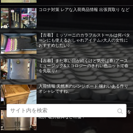
コロナ対策 レアな入荷商品情報 出張買取り など
【古着】ミッソーニのカラフルストールは何パタ
ーンにも使えるおしゃれアイテム♪大人の女性に
おすすめしたい♪
【古着】まだ寒い日が続くけど気分は春♪アース
ミュージック&エコロジーのきれい色ニットで春
を先取り♪
入荷情報 天然木のレンジボード 味わいある作り
オシャレですね。
業務用冷凍冷蔵庫もあります。ホシザキ 大容量を
紹介 暖房器具など特価！