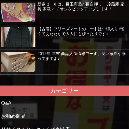
新春セールは、目玉商品が目白押し！ 冷蔵庫 家
具 家電 イチオシをピックアップします！
【古着】フリーズマートのコートは中綿入り♪軽
くてあたたかで大人にもぴったりです♪
2019年 年末 商品入荷情報でーす。良い家具が揃
ってますよ♪
カテゴリー
Q&A
お勧め商品