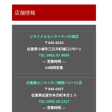
店舗情報
リサイクルセンヤイチバ小城店
〒845-0033
佐賀県小城市三日月町樋口1767−1
TEL:0952-97-8689
― 営業時間 ―
24時間営業
古着屋センヤイチバ南部バイパス店
〒840-0027
佐賀県佐賀市本庄町本庄１０
TEL:0952-29-1317
― 営業時間 ―