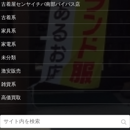
古着屋センヤイチバ南部バイパス店
古着系
家具系
家電系
未分類
激安販売
雑貨系
高価買取