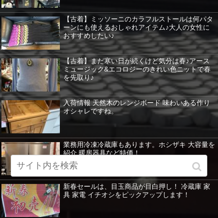
【古着】ミッソーニのカラフルストールは何パタ
ーンにも使えるおしゃれアイテム♪大人の女性に
おすすめしたい♪
【古着】まだ寒い日が続くけど気分は春♪アース
ミュージック&エコロジーのきれい色ニットで春
を先取り♪
入荷情報 天然木のレンジボード 味わいある作り
オシャレですね。
業務用冷凍冷蔵庫もあります。ホシザキ 大容量を
紹介 暖房器具など特価！
新春セールは、目玉商品が目白押し！ 冷蔵庫 家
具 家電 イチオシをピックアップします！