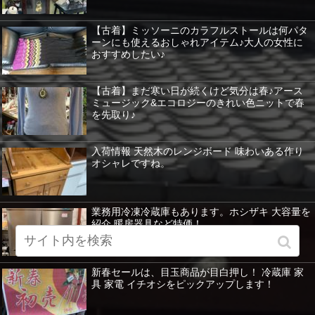
【古着】ミッソーニのカラフルストールは何パタ
ーンにも使えるおしゃれアイテム♪大人の女性に
おすすめしたい♪
【古着】まだ寒い日が続くけど気分は春♪アース
ミュージック&エコロジーのきれい色ニットで春
を先取り♪
入荷情報 天然木のレンジボード 味わいある作り
オシャレですね。
業務用冷凍冷蔵庫もあります。ホシザキ 大容量を
紹介 暖房器具など特価！
新春セールは、目玉商品が目白押し！ 冷蔵庫 家
具 家電 イチオシをピックアップします！