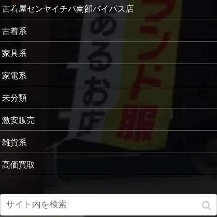
古着屋センヤイチバ南部バイパス店
古着系
家具系
家電系
未分類
激安販売
雑貨系
高価買取