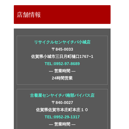
店舗情報
リサイクルセンヤイチバ小城店
〒845-0033
佐賀県小城市三日月町樋口1767−1
TEL:0952-97-8689
― 営業時間 ―
24時間営業
古着屋センヤイチバ南部バイパス店
〒840-0027
佐賀県佐賀市本庄町本庄１０
TEL:0952-29-1317
― 営業時間 ―