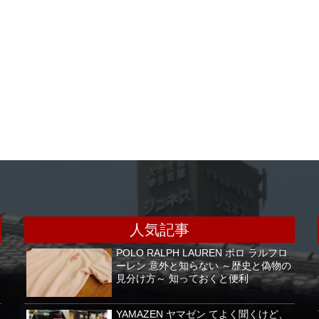
人気記事
POLO RALPH LAUREN ポロ ラルフロ
ーレン 意外と知らない ～歴史と偽物の
見分け方～ 知っておくと便利
YAMAZEN ヤマゼン てよく聞くけど、