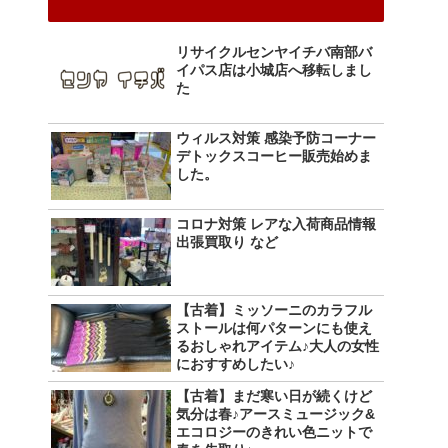
リサイクルセンヤイチバ南部バ
イパス店は小城店へ移転しまし
た
ウィルス対策 感染予防コーナー
デトックスコーヒー販売始めま
した。
コロナ対策 レアな入荷商品情報
出張買取り など
【古着】ミッソーニのカラフル
ストールは何パターンにも使え
るおしゃれアイテム♪大人の女性
におすすめしたい♪
【古着】まだ寒い日が続くけど
気分は春♪アースミュージック&
エコロジーのきれい色ニットで