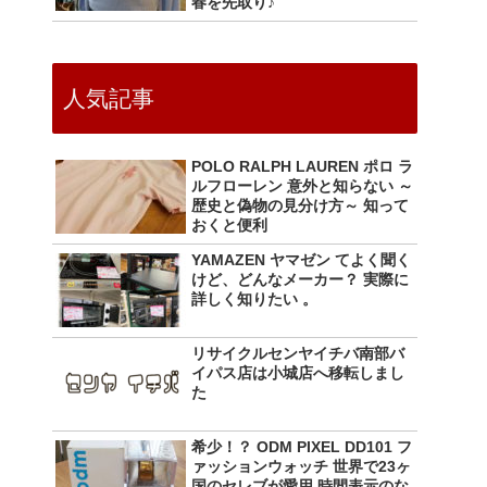
春を先取り♪
人気記事
POLO RALPH LAUREN ポロ ラ
ルフローレン 意外と知らない ～
歴史と偽物の見分け方～ 知って
おくと便利
YAMAZEN ヤマゼン てよく聞く
けど、どんなメーカー？ 実際に
詳しく知りたい 。
リサイクルセンヤイチバ南部バ
イパス店は小城店へ移転しまし
た
希少！？ ODM PIXEL DD101 フ
ァッションウォッチ 世界で23ヶ
国のセレブが愛用 時間表示のな