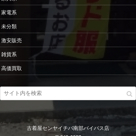
家電系
未分類
激安販売
雑貨系
高価買取
古着屋センヤイチバ南部バイパス店