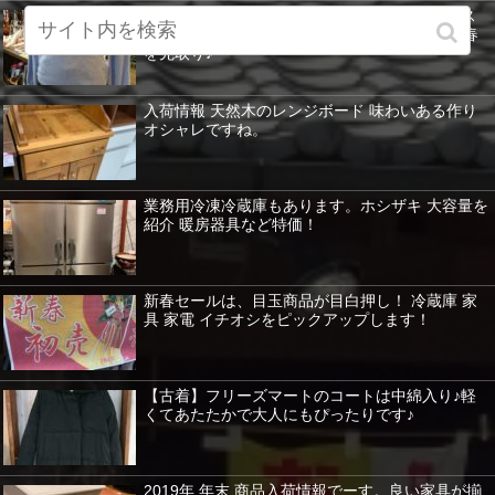
【古着】まだ寒い日が続くけど気分は春♪アース
ミュージック&エコロジーのきれい色ニットで春
を先取り♪
入荷情報 天然木のレンジボード 味わいある作り
オシャレですね。
業務用冷凍冷蔵庫もあります。ホシザキ 大容量を
紹介 暖房器具など特価！
新春セールは、目玉商品が目白押し！ 冷蔵庫 家
具 家電 イチオシをピックアップします！
【古着】フリーズマートのコートは中綿入り♪軽
くてあたたかで大人にもぴったりです♪
2019年 年末 商品入荷情報でーす。良い家具が揃