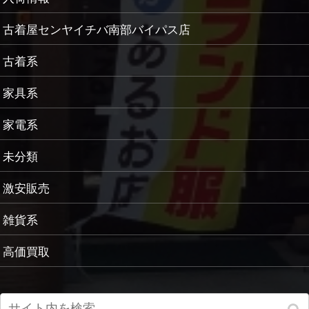
古着屋センヤイチバ南部バイパス店
古着系
家具系
家電系
未分類
激安販売
雑貨系
高価買取