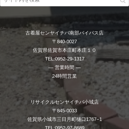
古着屋センヤイチバ南部バイパス店
〒840-0027
佐賀県佐賀市本庄町本庄１０
TEL:0952-29-1317
― 営業時間 ―
24時間営業
リサイクルセンヤイチバ小城店
〒845-0033
佐賀県小城市三日月町樋口1767−1
TEL:0952-97-8689