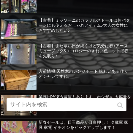
【古着】ミッソーニのカラフルストールは何パタ
ーンにも使えるおしゃれアイテム♪大人の女性に
おすすめしたい♪
【古着】まだ寒い日が続くけど気分は春♪アース
ミュージック&エコロジーのきれい色ニットで春
を先取り♪
入荷情報 天然木のレンジボード 味わいある作り
オシャレですね。
業務用冷凍冷蔵庫もあります。ホシザキ 大容量を
紹介 暖房器具など特価！
新春セールは、目玉商品が目白押し！ 冷蔵庫 家
具 家電 イチオシをピックアップします！