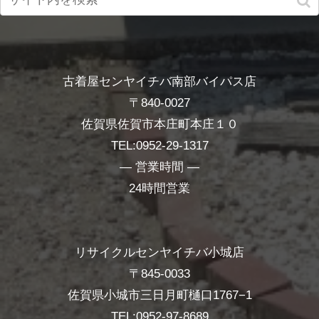
古着屋センヤイチバ南部バイパス店
〒840-0027
佐賀県佐賀市本庄町本庄１０
TEL:0952-29-1317
― 営業時間 ―
24時間営業
リサイクルセンヤイチバ小城店
〒845-0033
佐賀県小城市三日月町樋口1767−1
TEL:0952-97-8689