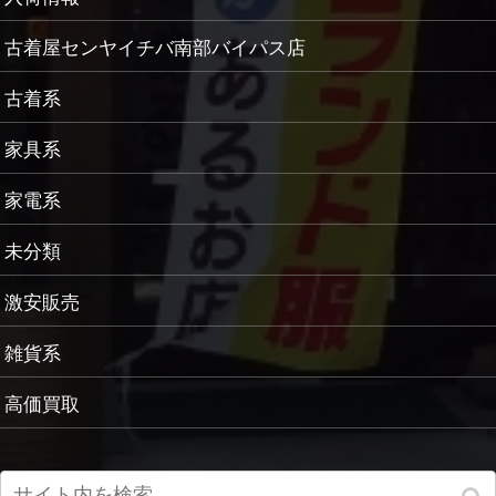
古着屋センヤイチバ南部バイパス店
古着系
家具系
家電系
未分類
激安販売
雑貨系
高価買取