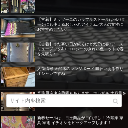
【古着】ミッソーニのカラフルストールは何パタ
ーンにも使えるおしゃれアイテム♪大人の女性に
おすすめしたい♪
【古着】まだ寒い日が続くけど気分は春♪アース
ミュージック&エコロジーのきれい色ニットで春
を先取り♪
入荷情報 天然木のレンジボード 味わいある作り
オシャレですね。
業務用冷凍冷蔵庫もあります。ホシザキ 大容量を
紹介 暖房器具など特価！
新春セールは、目玉商品が目白押し！ 冷蔵庫 家
具 家電 イチオシをピックアップします！