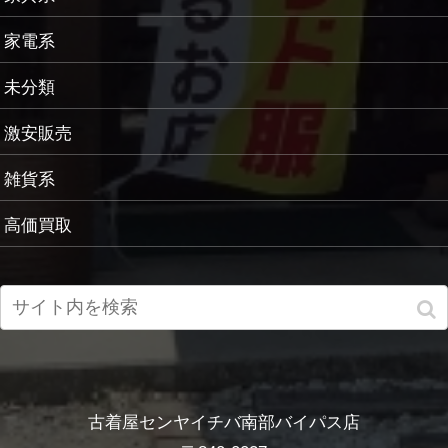
家電系
未分類
激安販売
雑貨系
高価買取
古着屋センヤイチバ南部バイパス店