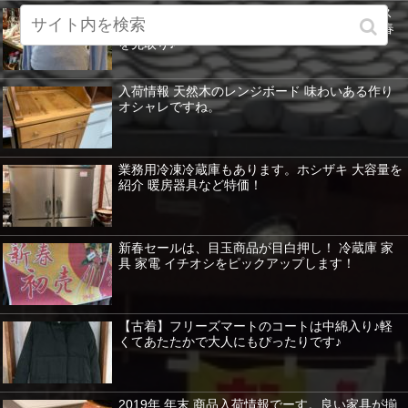
【古着】まだ寒い日が続くけど気分は春♪アース
ミュージック&エコロジーのきれい色ニットで春
を先取り♪
入荷情報 天然木のレンジボード 味わいある作り
オシャレですね。
業務用冷凍冷蔵庫もあります。ホシザキ 大容量を
紹介 暖房器具など特価！
新春セールは、目玉商品が目白押し！ 冷蔵庫 家
具 家電 イチオシをピックアップします！
【古着】フリーズマートのコートは中綿入り♪軽
くてあたたかで大人にもぴったりです♪
2019年 年末 商品入荷情報でーす。良い家具が揃