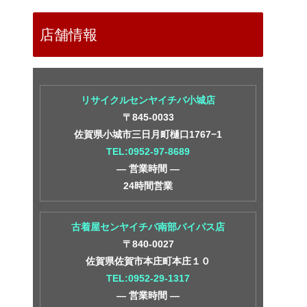
店舗情報
リサイクルセンヤイチバ小城店
〒845-0033
佐賀県小城市三日月町樋口1767−1
TEL:0952-97-8689
― 営業時間 ―
24時間営業
古着屋センヤイチバ南部バイパス店
〒840-0027
佐賀県佐賀市本庄町本庄１０
TEL:0952-29-1317
― 営業時間 ―