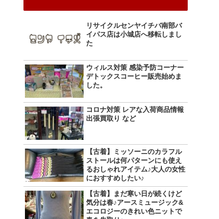
リサイクルセンヤイチバ南部バ
イパス店は小城店へ移転しまし
た
ウィルス対策 感染予防コーナー
デトックスコーヒー販売始めま
した。
コロナ対策 レアな入荷商品情報
出張買取り など
【古着】ミッソーニのカラフル
ストールは何パターンにも使え
るおしゃれアイテム♪大人の女性
におすすめしたい♪
【古着】まだ寒い日が続くけど
気分は春♪アースミュージック&
エコロジーのきれい色ニットで