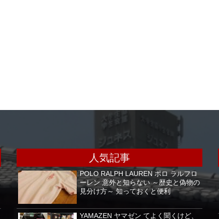
人気記事
POLO RALPH LAUREN ポロ ラルフロ
ーレン 意外と知らない ～歴史と偽物の
見分け方～ 知っておくと便利
YAMAZEN ヤマゼン てよく聞くけど、