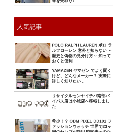
春を先取り♪
人気記事
POLO RALPH LAUREN ポロ ラ
ルフローレン 意外と知らない ～
歴史と偽物の見分け方～ 知って
おくと便利
YAMAZEN ヤマゼン てよく聞く
けど、どんなメーカー？ 実際に
詳しく知りたい 。
リサイクルセンヤイチバ南部バ
イパス店は小城店へ移転しまし
た
希少！？ ODM PIXEL DD101 フ
ァッションウォッチ 世界で23ヶ
国のセレブが愛用 時間表示のな