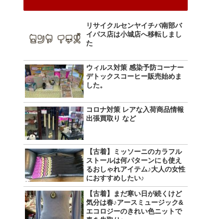
リサイクルセンヤイチバ南部バ
イパス店は小城店へ移転しまし
た
ウィルス対策 感染予防コーナー
デトックスコーヒー販売始めま
した。
コロナ対策 レアな入荷商品情報
出張買取り など
【古着】ミッソーニのカラフル
ストールは何パターンにも使え
るおしゃれアイテム♪大人の女性
におすすめしたい♪
【古着】まだ寒い日が続くけど
気分は春♪アースミュージック&
エコロジーのきれい色ニットで