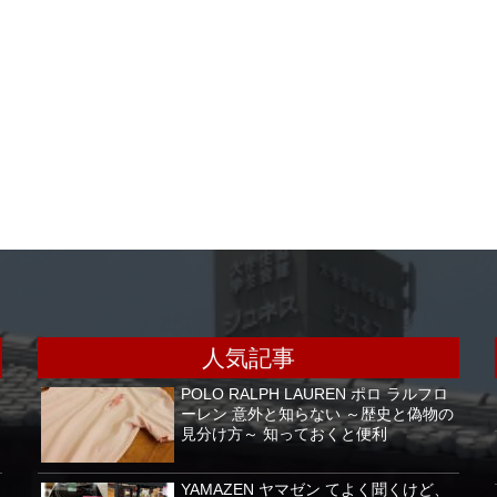
人気記事
POLO RALPH LAUREN ポロ ラルフロ
ーレン 意外と知らない ～歴史と偽物の
見分け方～ 知っておくと便利
YAMAZEN ヤマゼン てよく聞くけど、