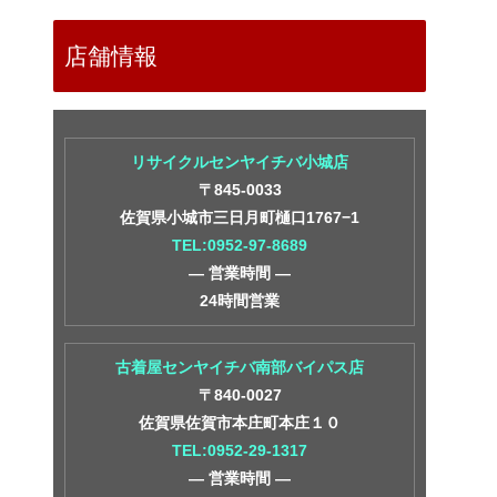
店舗情報
リサイクルセンヤイチバ小城店
〒845-0033
佐賀県小城市三日月町樋口1767−1
TEL:0952-97-8689
― 営業時間 ―
24時間営業
古着屋センヤイチバ南部バイパス店
〒840-0027
佐賀県佐賀市本庄町本庄１０
TEL:0952-29-1317
― 営業時間 ―