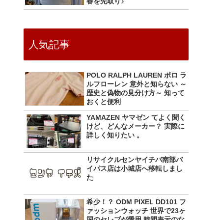
春を先取り♪
人気記事
POLO RALPH LAUREN ポロ ラ
ルフローレン 意外と知らない ～
歴史と偽物の見分け方～ 知って
おくと便利
YAMAZEN ヤマゼン てよく聞く
けど、どんなメーカー？ 実際に
詳しく知りたい 。
リサイクルセンヤイチバ南部バ
イパス店は小城店へ移転しまし
た
希少！？ ODM PIXEL DD101 フ
ァッションウォッチ 世界で23ヶ
国のセレブが愛用 時間表示のな