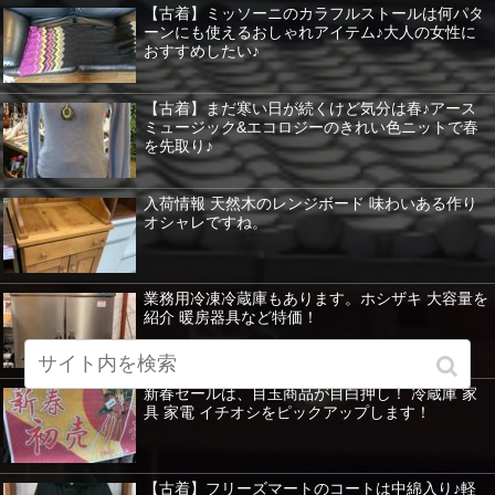
【古着】ミッソーニのカラフルストールは何パタ
ーンにも使えるおしゃれアイテム♪大人の女性に
おすすめしたい♪
【古着】まだ寒い日が続くけど気分は春♪アース
ミュージック&エコロジーのきれい色ニットで春
を先取り♪
入荷情報 天然木のレンジボード 味わいある作り
オシャレですね。
業務用冷凍冷蔵庫もあります。ホシザキ 大容量を
紹介 暖房器具など特価！
新春セールは、目玉商品が目白押し！ 冷蔵庫 家
具 家電 イチオシをピックアップします！
【古着】フリーズマートのコートは中綿入り♪軽