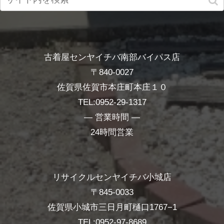
古着屋センヤイチバ南部バイパス店
〒840-0027
佐賀県佐賀市本庄町本庄１０
TEL:0952-29-1317
― 営業時間 ―
24時間営業
リサイクルセンヤイチバ小城店
〒845-0033
佐賀県小城市三日月町樋口1767−1
TEL:0952-97-8689