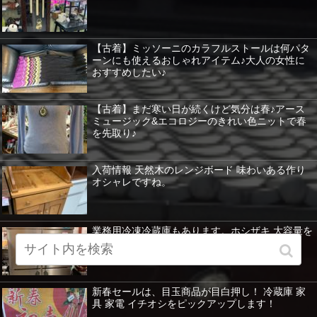
【古着】ミッソーニのカラフルストールは何パタ
ーンにも使えるおしゃれアイテム♪大人の女性に
おすすめしたい♪
【古着】まだ寒い日が続くけど気分は春♪アース
ミュージック&エコロジーのきれい色ニットで春
を先取り♪
入荷情報 天然木のレンジボード 味わいある作り
オシャレですね。
業務用冷凍冷蔵庫もあります。ホシザキ 大容量を
紹介 暖房器具など特価！
新春セールは、目玉商品が目白押し！ 冷蔵庫 家
具 家電 イチオシをピックアップします！