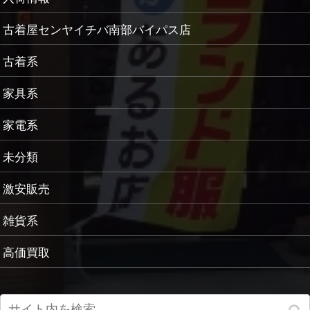
古着屋センヤイチバ南部バイパス店
古着系
家具系
家電系
未分類
激安販売
雑貨系
高価買取