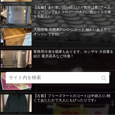
【古着】まだ寒い日が続くけど気分は春♪アース
ミュージック&エコロジーのきれい色ニットで春
を先取り♪
入荷情報 天然木のレンジボード 味わいある作り
オシャレですね。
業務用冷凍冷蔵庫もあります。ホシザキ 大容量を
紹介 暖房器具など特価！
新春セールは、目玉商品が目白押し！ 冷蔵庫 家
具 家電 イチオシをピックアップします！
【古着】フリーズマートのコートは中綿入り♪軽
くてあたたかで大人にもぴったりです♪