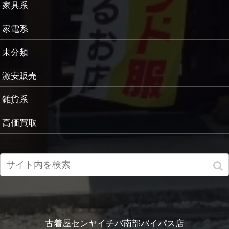
家具系
家電系
未分類
激安販売
雑貨系
高価買取
古着屋センヤイチバ南部バイパス店