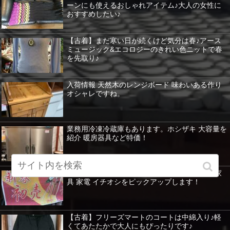
ーンにも使えるおしゃれアイテム♪大人の女性に
おすすめしたい♪
【古着】まだ寒い日が続くけど気分は春♪アース
ミュージック&エコロジーのきれい色ニットで春
を先取り♪
入荷情報 天然木のレンジボード 味わいある作り
オシャレですね。
業務用冷凍冷蔵庫もあります。ホシザキ 大容量を
紹介 暖房器具など特価！
新春セールは、目玉商品が目白押し！ 冷蔵庫 家
具 家電 イチオシをピックアップします！
【古着】フリーズマートのコートは中綿入り♪軽
くてあたたかで大人にもぴったりです♪